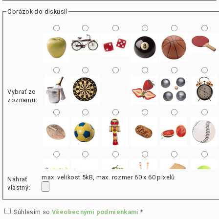
Obrázok do diskusií
Vybrať zo
zoznamu
:
max. velikost 5kB, max. rozmer 60 x 60 pixelů
Nahrať
vlastný
:
Súhlasím so
Všeobecnými podmienkami
*