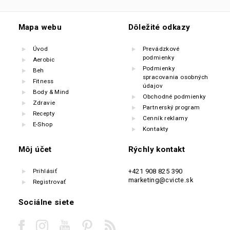
Mapa webu
Dôležité odkazy
Úvod
Prevádzkové
podmienky
Aerobic
Podmienky
Beh
spracovania osobných
Fitness
údajov
Body & Mind
Obchodné podmienky
Zdravie
Partnerský program
Recepty
Cenník reklamy
E-Shop
Kontakty
Môj účet
Rýchly kontakt
Prihlásiť
+421 908 825 390
marketing@cvicte.sk
Registrovať
Sociálne siete