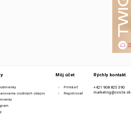
zy
Môj účet
Rýchly kontakt
podmienky
Prihlásiť
+421 908 825 390
marketing@cvicte.sk
racovania osobných údajov
Registrovať
mienky
ogram
y