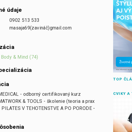
né údaje
0902 513 533
masaja69(zavináč)gmail.com
izácia
i Body & Mind (74)
pecializácia
TOP ČL
ácia
CVIKY A
EDICAL - odborný certifikovaný kurz
ATWORK & TOOLS - školenie (teoria a prax
m) PILATES V TEHOTENSTVE A PO PORODE -
ôsobenia