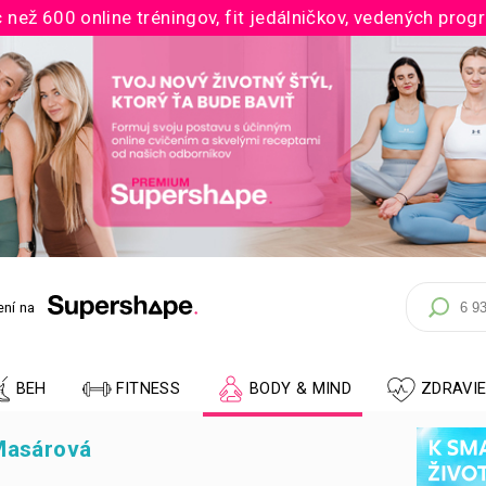
 než 600 online tréningov, fit jedálničkov, vedených prog
ní na
BEH
FITNESS
BODY & MIND
ZDRAVI
Masárová