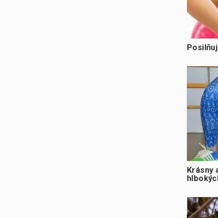
Posilňu
Krásny 
hlbokýc