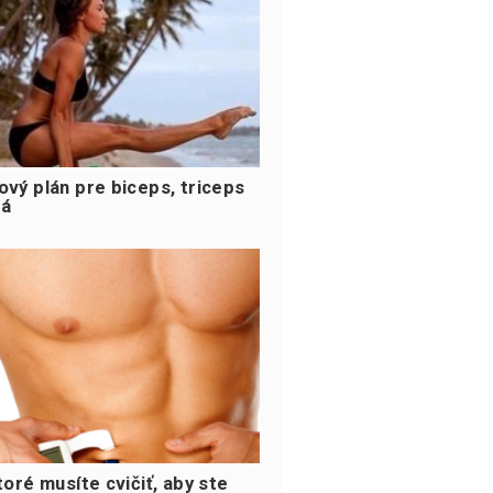
ový plán pre biceps, triceps
ná
toré musíte cvičiť, aby ste