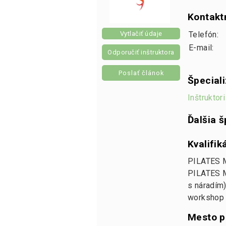
Kontakt
Vytlačiť údaje
Telefón:
E-mail:
Odporučiť inštruktora
Poslať článok
Špecial
Inštruktor
Ďalšia š
Kvalifik
PILATES M
PILATES M
s náradí
workshop
Mesto p