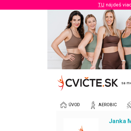
TU
nájdeš viac
sa me
ÚVOD
AEROBIC
Janka 