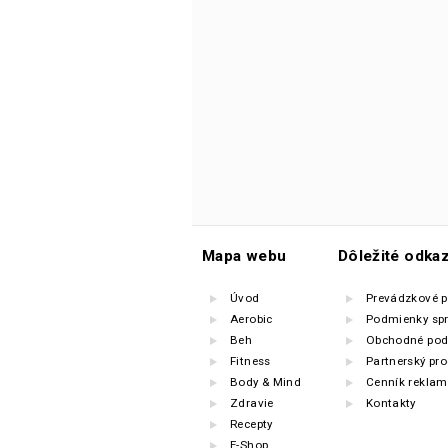
Mapa webu
Dôležité odka
Úvod
Prevádzkové 
Aerobic
Podmienky sp
Beh
Obchodné pod
Fitness
Partnerský pr
Body & Mind
Cenník reklam
Zdravie
Kontakty
Recepty
E-Shop