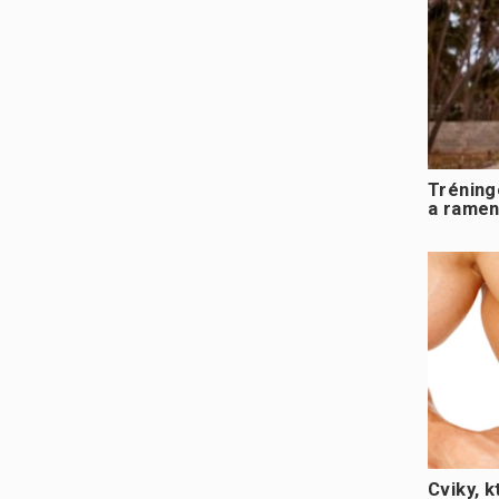
Tréning
a rame
Cviky, k